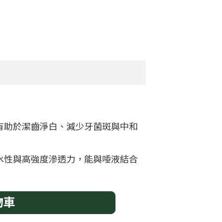
有助於潔齒淨白、減少牙菌斑與中和
水性與高強度滲透力，能與唾液結合
物車