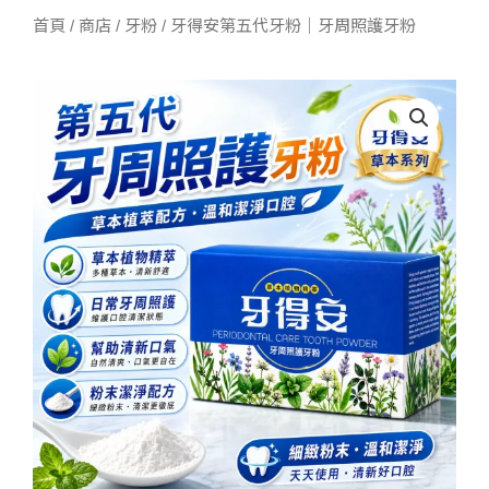
首頁
/
商店
/
牙粉
/ 牙得安第五代牙粉｜牙周照護牙粉