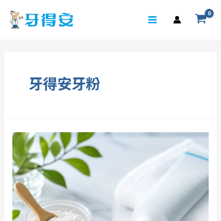
跳
至
Main
主
Menu
要
內
牙得安牙粉
容