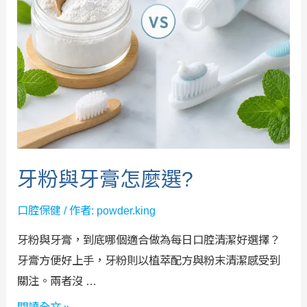
牙粉與牙膏怎麼選?
口腔保健
/ 作者:
powder.king
牙粉與牙膏，到底哪個適合做為每日口腔清潔好選擇？
牙膏方便好上手，牙粉則以植萃配方與粉末清潔感受到
關注。兩者沒 …
牙