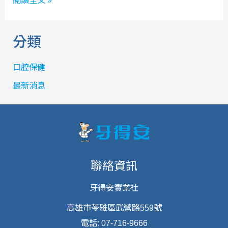
閱讀全文 »
粉
與
分類
牙
膏
口腔保健
怎
最新消息
麼
選?
聯絡資訊
牙得安實業社
高雄市苓雅區武營路559號
電話: 07-716-9666