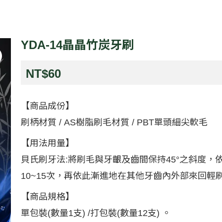
YDA-14晶晶竹炭牙刷
NT$
60
【商品成份】
刷柄材質 / AS樹脂刷毛材質 / PBT單頭細尖軟毛
【用法用量】
貝氏刷牙法:將刷毛與牙齦及齒間保持45°之斜度
10~15次，再依此漸進地在其他牙齒內外部來回
【商品規格】
單包裝(數量1支) /打包裝(數量12支) 。