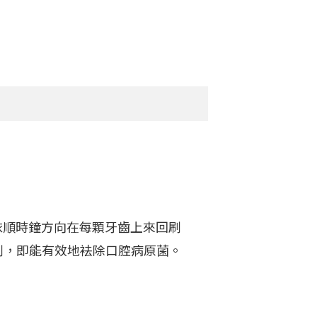
，依順時鐘方向在每顆牙齒上來回刷
輕刷，即能有效地袪除口腔病原菌。