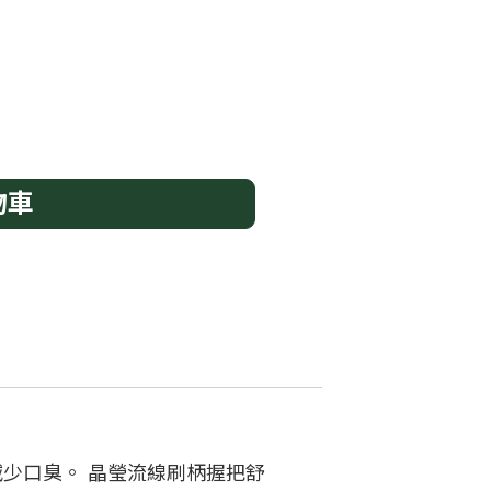
物車
少口臭。 晶瑩流線刷柄握把舒