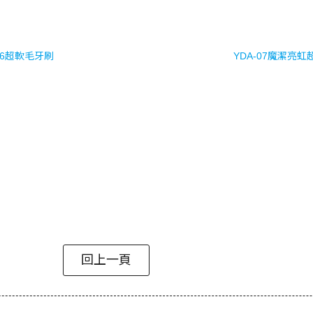
-06超軟毛牙刷
YDA-07魔潔亮
回上一頁