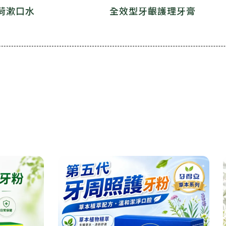
荷漱口水
全效型牙齦護理牙膏