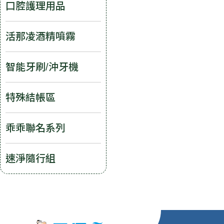
口腔護理用品
活那凌酒精噴霧
智能牙刷/沖牙機
特殊結帳區
乖乖聯名系列
速淨隨行組