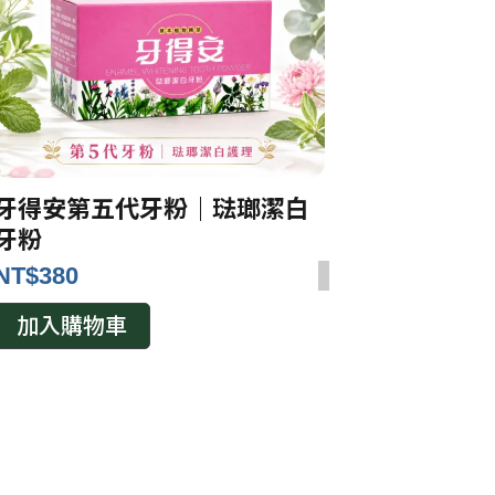
牙得安第五代牙粉｜琺瑯潔白
牙粉
NT$
380
加入購物車