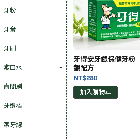
牙粉
牙膏
牙刷
牙得安牙齦保健牙粉
漱口水
齦配方
NT$
280
齒間刷
加入購物車
牙線棒
潔牙線