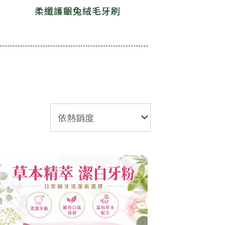
柔纖護齦兔絨毛牙刷