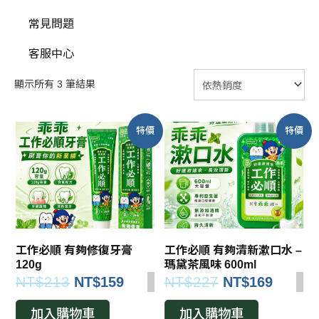
常見問題
客服中心
顯示所有 3 筆結果
特價
特價
工作必順 有夠修復牙膏
工作必順 有夠清新漱口水 –
120g
瑪黛茶風味 600ml
NT$
213
NT$
159
NT$
227
NT$
169
加入購物車
加入購物車