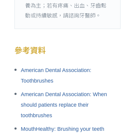
養為主；若有疼痛、出血、牙齒鬆
動或持續敏感，請諮詢牙醫師。
參考資料
American Dental Association:
Toothbrushes
American Dental Association: When
should patients replace their
toothbrushes
MouthHealthy: Brushing your teeth